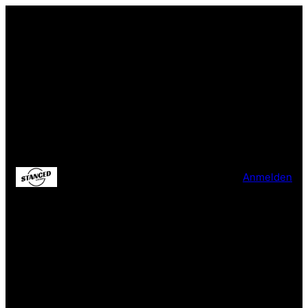
Anmelden
Entschuldige bitte die
Unannehmlichkeiten!
Wir arbeiten an einer