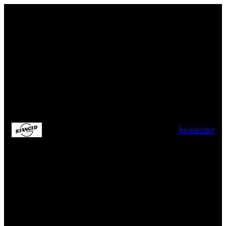
Anmelden
Entschuldige bitte die
Unannehmlichkeiten!
Wir arbeiten an einer