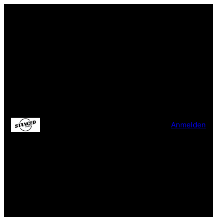
Anmelden
Entschuldige bitte die
Unannehmlichkeiten!
Wir arbeiten an einer